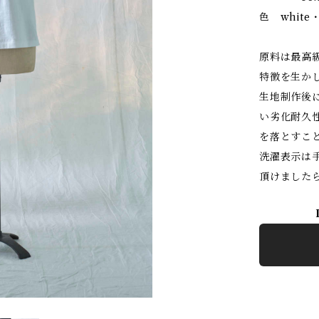
色 white・
原料は最高級
特徴を生か
生地制作後
い劣化耐久
を落とすこ
洗濯表示は
頂けました