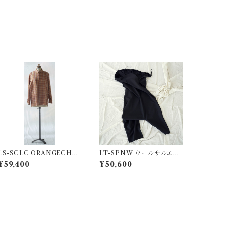
LS-SCLC ORANGECHE
LT-SPNW ウールサルエル
CKシャツ
パンツ / BLACK
¥59,400
¥50,600