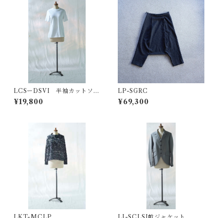
LCSーDSVI 半袖カットソ
LP-SGRC
ー・white
¥19,800
¥69,300
LKT-MCLP
LJ-SCLSJ畝ジャケット