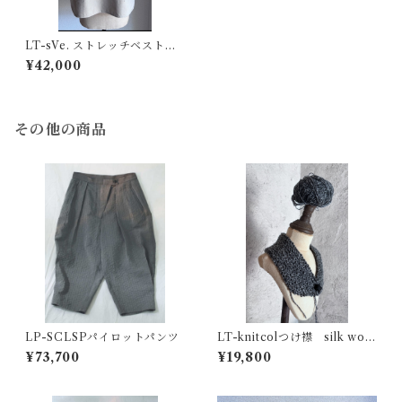
LT-sVe. ストレッチベスト・
サンドベージュ I様御予約分
¥42,000
(相殺価格）
その他の商品
LP-SCLSPパイロットパンツ
LT-knitcolつけ襟 silk wool
glaymix
¥73,700
¥19,800